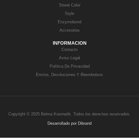
Street Color
Style
Enzymobond
Accesorios
INFORMACION
Contacto
Aviso Legal
Política De Privacidad
Envíos, Devoluciones Y Reembolsos
Copyright © 2025 Belma Kosmetik. Todos los derechos reservados.
Desarrollado por
Dibrand