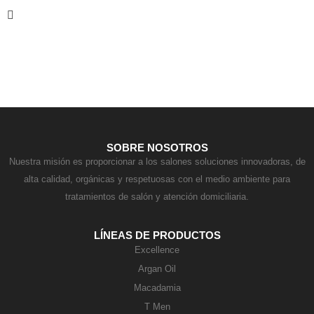
Contacto
SOBRE NOSOTROS
Nuestra misión es proporcionar a los salones soluciones innovadoras, de
alta calidad, orgánicas y respetuosas con el medio ambiente para
tratamientos de salón y atención domiciliaria.
LÍNEAS DE PRODUCTOS
Excellence
Argan Oil
Macadamia
T Men