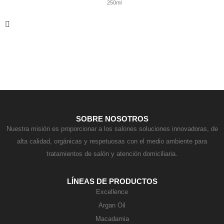
250ml
Contacto
SOBRE NOSOTROS
Nuestra misión es proporcionar a los salones soluciones innovadoras, de
alta calidad, orgánicas y respetuosas con el medio ambiente para
tratamientos de salón y atención domiciliaria.
LÍNEAS DE PRODUCTOS
Excellence
Argan Oil
Macadamia