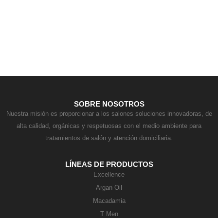
Contacto
SOBRE NOSOTROS
Nuestra misión es proporcionar a los salones soluciones innovadoras, de
alta calidad, orgánicas y respetuosas con el medio ambiente para
tratamientos de salón y atención domiciliaria.
LÍNEAS DE PRODUCTOS
Excellence
Argan Oil
Macadamia
T Men