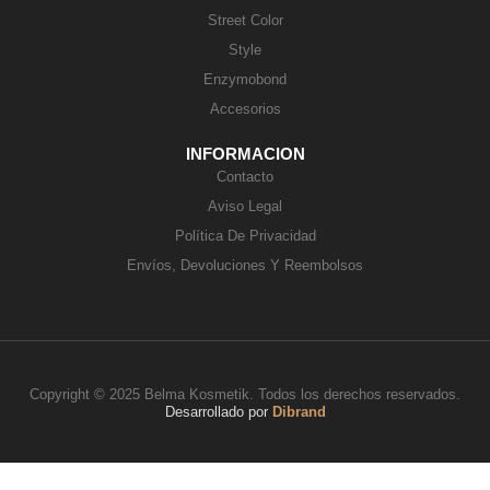
Street Color
Style
Enzymobond
Accesorios
INFORMACION
Contacto
Aviso Legal
Política De Privacidad
Envíos, Devoluciones Y Reembolsos
Copyright © 2025 Belma Kosmetik. Todos los derechos reservados.
Desarrollado por
Dibrand