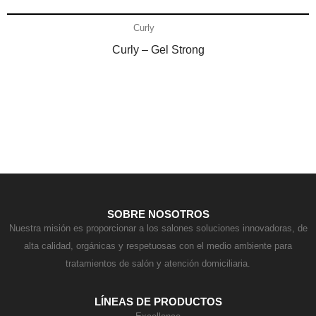
Añadir al carrito
Curly
Curly – Gel Strong
Contacto
SOBRE NOSOTROS
Nuestra misión es proporcionar a los salones soluciones innovadoras, de
alta calidad, orgánicas y respetuosas con el medio ambiente para
tratamientos de salón y atención domiciliaria.
LÍNEAS DE PRODUCTOS