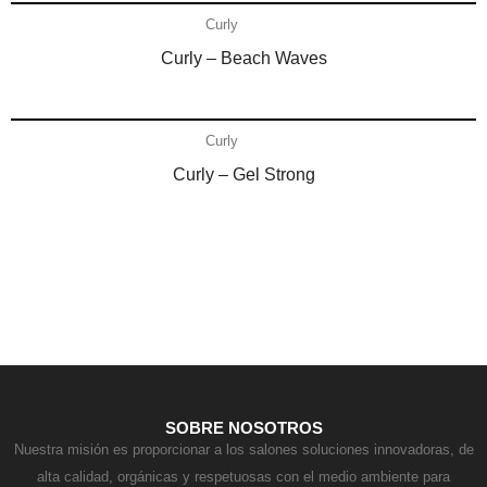
Curly
Curly – Beach Waves
Añadir al carrito
Curly
Curly – Gel Strong
Contacto
SOBRE NOSOTROS
Nuestra misión es proporcionar a los salones soluciones innovadoras, de
alta calidad, orgánicas y respetuosas con el medio ambiente para